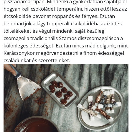
pisztáciamarcipán. Mindenki a gyakorlatban sajátítja el
hogyan kell csokoládét temperálni, hiszen ettől lesz az
étcsokoládé bevonat roppanós és fényes. Ezután
belemártjuk a lágy temperált csokoládéba az ízletes
töltelékeket és végül mindenki saját kezűleg
csomagolja tradicionális Szamos díszcsomagolásba a
különleges édességet. Ezután nincs mád dolgunk, mint
Karácsonykor megörvendeztetni a finom édességgel
családunkat és szeretteinket.