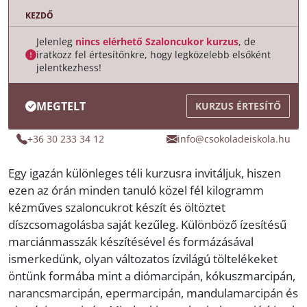
KEZDŐ
Jelenleg
nincs elérhető Szaloncukor kurzus
, de
iratkozz fel értesítőnkre, hogy legközelebb elsőként
jelentkezhess!
MEGTELT
KURZUS ÉRTESÍTŐ
+36 30 233 34 12
info@csokoladeiskola.hu
Egy igazán különleges téli kurzusra invitáljuk, hiszen
ezen az órán minden tanuló közel fél kilogramm
kézműves szaloncukrot készít és öltöztet
díszcsomagolásba saját kezűleg. Különböző ízesítésű
marciánmasszák készítésével és formázásával
ismerkedünk, olyan változatos ízvilágú töltelékeket
öntünk formába mint a diómarcipán, kókuszmarcipán,
narancsmarcipán, epermarcipán, mandulamarcipán és