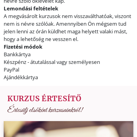
névre szóló oklevelet kap.
Lemondási feltételek
A megvásárolt kurzusok nem visszaválthatóak, viszont
nem is névre szólóak. Amennyiben Ön mégsem tud
jelen lenni az órán küldhet maga helyett valaki mást,
hogy a lehetőség ne vesszen el.
Fizetési módok
Bankkártya
Készpénz - átutalással vagy személyesen
PayPal
Ajándékkártya
KURZUS ÉRTESÍTŐ
Értesülj elsőként kurzusainkról!