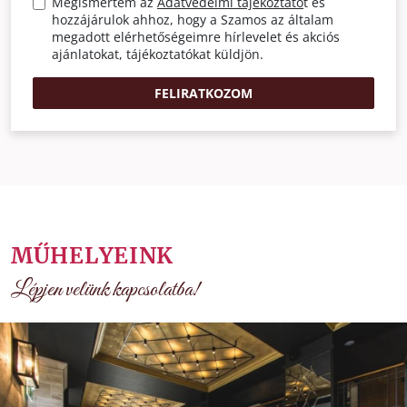
Megismertem az
Adatvédelmi tájékoztató
t és
hozzájárulok ahhoz, hogy a Szamos az általam
megadott elérhetőségeimre hírlevelet és akciós
ajánlatokat, tájékoztatókat küldjön.
FELIRATKOZOM
MŰHELYEINK
Lépjen velünk kapcsolatba!