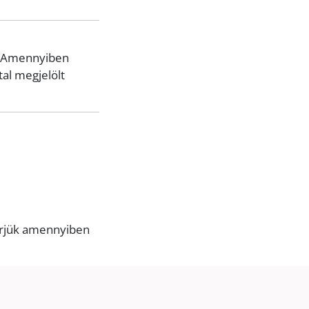
k. Amennyiben
al megjelölt
kérjük amennyiben