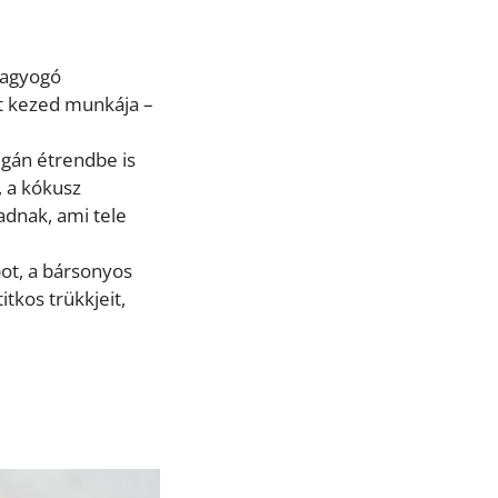
 ragyogó
át kezed munkája –
vegán étrendbe is
, a kókusz
dnak, ami tele
pot, a bársonyos
tkos trükkjeit,