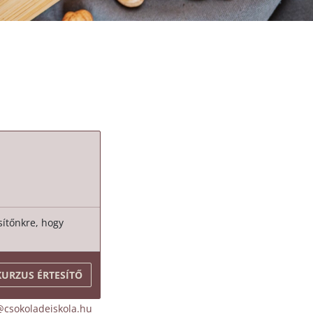
esítőnkre, hogy
KURZUS ÉRTESÍTŐ
@csokoladeiskola.hu