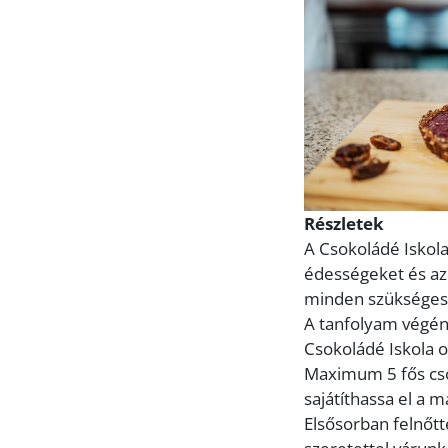
Részletek
A Csokoládé Iskol
édességeket és azo
minden szükséges 
A tanfolyam végén
Csokoládé Iskola o
Maximum 5 fős cso
sajátíthassa el a m
Elsősorban felnőtt