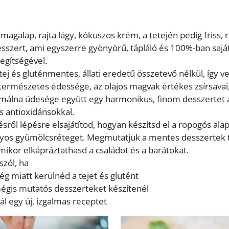
magalap, rajta lágy, kókuszos krém, a tetején pedig friss,
esszert, ami egyszerre gyönyörű, tápláló és 100%-ban saj
segítségével.
 tej és gluténmentes, állati eredetű összetevő nélkül, így 
 természetes édessége, az olajos magvak értékes zsírsavai
málna üdesége együtt egy harmonikus, finom desszertet a
s antioxidánsokkal.
ről lépésre elsajátítod, hogyan készítsd el a ropogós ala
nyos gyümölcsréteget. Megmutatjuk a mentes desszertek ti
mikor elkápráztathasd a családot és a barátokat.
szól, ha
g miatt kerülnéd a tejet és glutént
égis mutatós desszerteket készítenél
ál egy új, izgalmas receptet