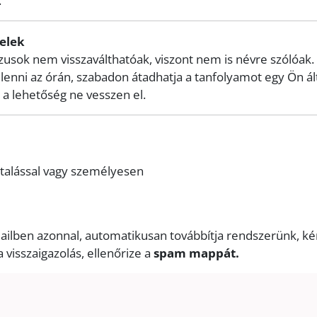
.
elek
zusok nem visszaválthatóak, viszont nem is névre szólóa
enni az órán, szabadon átadhatja a tanfolyamot egy Ön ált
a lehetőség ne vesszen el.
utalással vagy személyesen
mailben azonnal, automatikusan továbbítja rendszerünk, 
visszaigazolás, ellenőrize a
spam mappát.