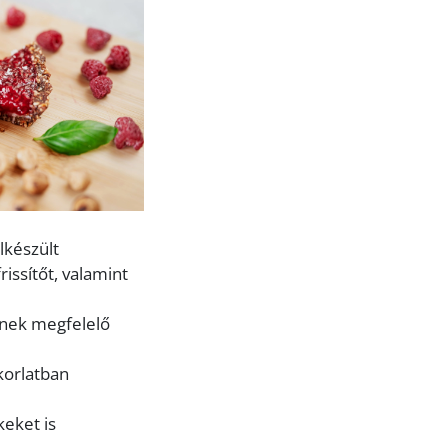
lkészült
issítőt, valamint
ének megfelelő
korlatban
keket is