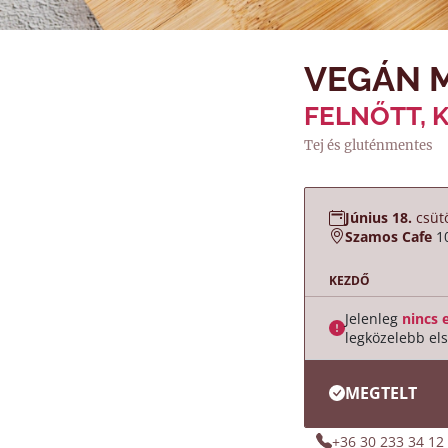
VEGÁN 
FELNŐTT, 
Tej és gluténmentes
Június 18.
csütö
Szamos Cafe
1
KEZDŐ
Jelenleg
nincs 
legközelebb els
MEGTELT
+36 30 233 34 12