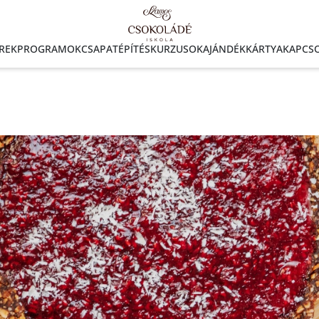
EREKPROGRAMOK
CSAPATÉPÍTÉS
KURZUSOK
AJÁNDÉKKÁRTYA
KAPCS