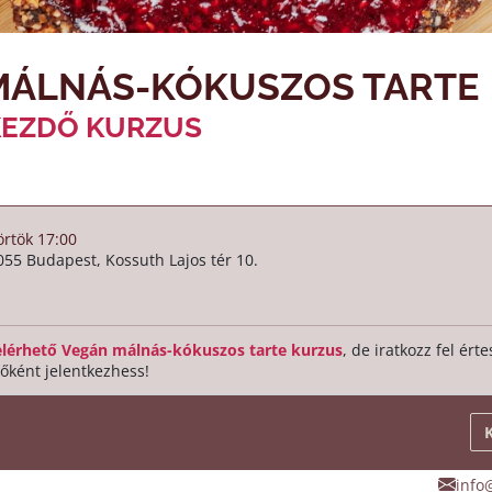
MÁLNÁS-KÓKUSZOS TARTE
KEZDŐ KURZUS
rtök 17:00
055 Budapest, Kossuth Lajos tér 10.
elérhető Vegán málnás-kókuszos tarte kurzus
, de iratkozz fel ért
őként jelentkezhess!
info