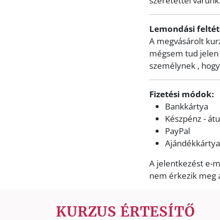
szeretettel várunk
Lemondási feltét
A megvásárolt kur
mégsem tud jelen l
személynek , hogy 
Fizetési módok:
Bankkártya
Készpénz - át
PayPal
Ajándékkártya
A jelentkezést e-
nem érkezik meg a 
KURZUS ÉRTESÍTŐ