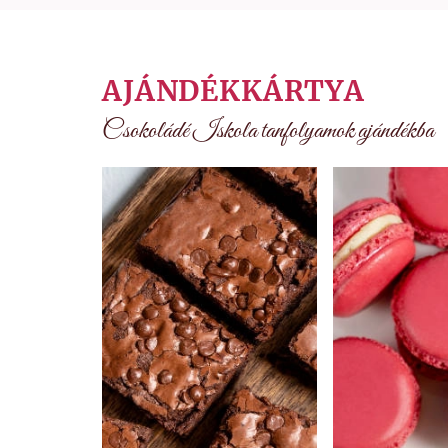
AJÁNDÉKKÁRTYA
Csokoládé Iskola tanfolyamok ajándékba