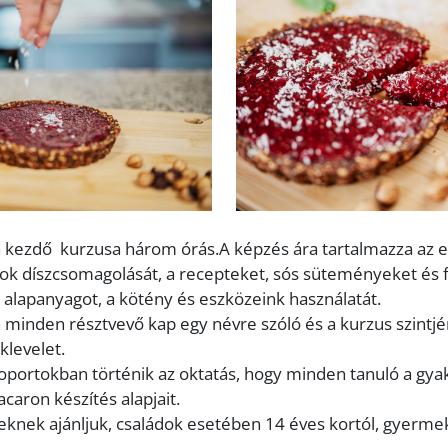
a kezdő kurzusa három órás.A képzés ára tartalmazza az e
k díszcsomagolását, a recepteket, sós süteményeket és fr
alapanyagot, a kötény és eszközeink használatát.
 minden résztvevő kap egy névre szóló és a kurzus szintj
klevelet.
portokban történik az oktatás, hogy minden tanuló a gya
acaron készítés alapjait.
eknek ajánljuk, családok esetében 14 éves kortól, gyerme