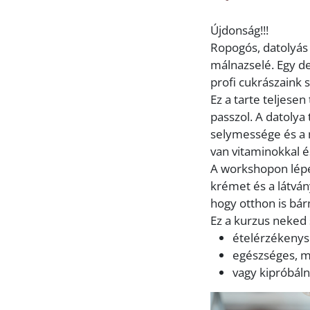
Újdonság!!!
Ropogós, datolyás 
málnazselé. Egy d
profi cukrászaink 
Ez a tarte teljesen
passzol. A datolya
selymessége és a 
van vitaminokkal é
A workshopon lépés
krémet és a látvá
hogy otthon is bár
Ez a kurzus neked 
ételérzékenysé
egészséges, m
vagy kipróbáln