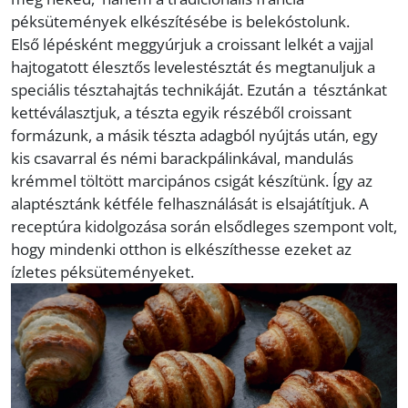
péksütemények elkészítésébe is belekóstolunk.
Első lépésként meggyúrjuk a croissant lelkét a vajjal
hajtogatott élesztős levelestésztát és megtanuljuk a
speciális tésztahajtás technikáját. Ezután a tésztánkat
kettéválasztjuk, a tészta egyik részéből croissant
formázunk, a másik tészta adagból nyújtás után, egy
kis csavarral és némi barackpálinkával, mandulás
krémmel töltött marcipános csigát készítünk. Így az
alaptésztánk kétféle felhasználását is elsajátítjuk. A
receptúra kidolgozása során elsődleges szempont volt,
hogy mindenki otthon is elkészíthesse ezeket az
ízletes péksüteményeket.