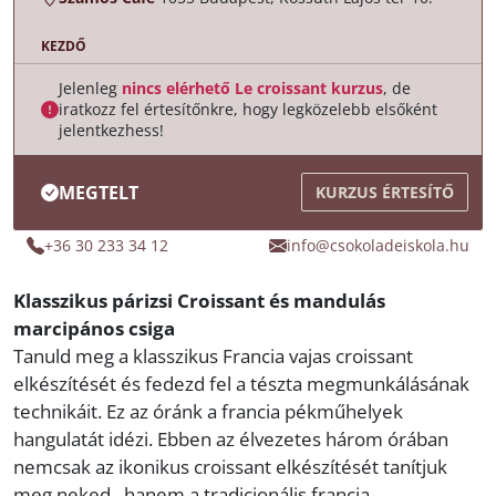
KEZDŐ
Jelenleg
nincs elérhető Le croissant kurzus
, de
iratkozz fel értesítőnkre, hogy legközelebb elsőként
jelentkezhess!
MEGTELT
KURZUS ÉRTESÍTŐ
+36 30 233 34 12
info@csokoladeiskola.hu
Klasszikus párizsi Croissant és mandulás
marcipános csiga
Tanuld meg a klasszikus Francia vajas croissant
elkészítését és fedezd fel a tészta megmunkálásának
technikáit. Ez az óránk a francia pékműhelyek
hangulatát idézi. Ebben az élvezetes három órában
nemcsak az ikonikus croissant elkészítését tanítjuk
meg neked, hanem a tradicionális francia