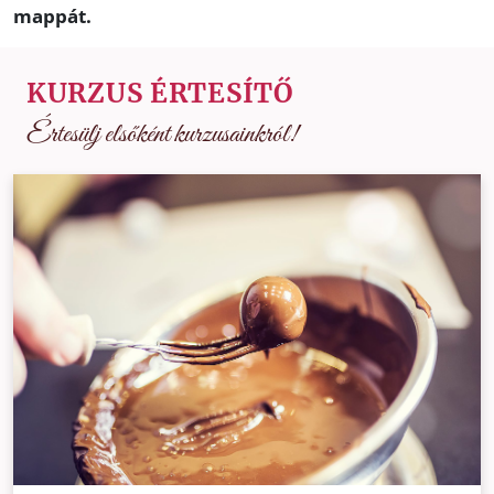
mappát.
KURZUS ÉRTESÍTŐ
Értesülj elsőként kurzusainkról!