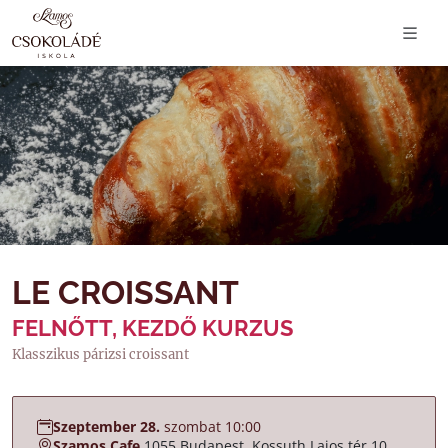
LE CROISSANT
FELNŐTT, KEZDŐ KURZUS
Klasszikus párizsi croissant
Szeptember 28.
szombat 10:00
Szamos Cafe
1055 Budapest, Kossuth Lajos tér 10.