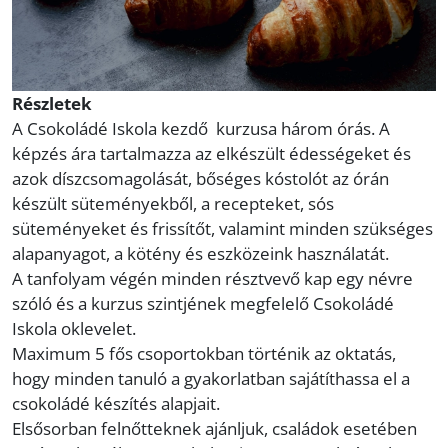
Részletek
A Csokoládé Iskola kezdő kurzusa három órás. A
képzés ára tartalmazza az elkészült édességeket és
azok díszcsomagolását, bőséges kóstolót az órán
készült süteményekből, a recepteket, sós
süteményeket és frissítőt, valamint minden szükséges
alapanyagot, a kötény és eszközeink használatát.
A tanfolyam végén minden résztvevő kap egy névre
szóló és a kurzus szintjének megfelelő Csokoládé
Iskola oklevelet.
Maximum 5 fős csoportokban történik az oktatás,
hogy minden tanuló a gyakorlatban sajátíthassa el a
csokoládé készítés alapjait.
Elsősorban felnőtteknek ajánljuk, családok esetében