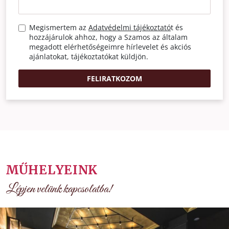
Megismertem az
Adatvédelmi tájékoztató
t és
hozzájárulok ahhoz, hogy a Szamos az általam
megadott elérhetőségeimre hírlevelet és akciós
ajánlatokat, tájékoztatókat küldjön.
FELIRATKOZOM
MŰHELYEINK
Lépjen velünk kapcsolatba!