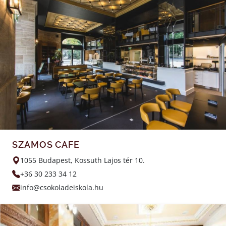
SZAMOS CAFE
1055 Budapest, Kossuth Lajos tér 10.
+36 30 233 34 12
info@csokoladeiskola.hu