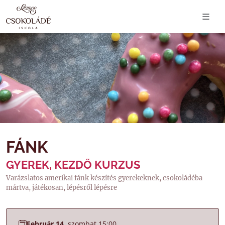
FÁNK
GYEREK, KEZDŐ KURZUS
Varázslatos amerikai fánk készítés gyerekeknek, csokoládéba
mártva, játékosan, lépésről lépésre
Február 14.
szombat 15:00