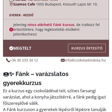
Szamos Cafe
1055 Budapest, Kossuth Lajos tér 10.
GYEREK - KEZDŐ
Jelenleg
nincs elérhető Fánk kurzus
, de iratkozz fel
értesítőnkre, hogy legközelebb elsőként
jelentkezhess!
MEGTELT
KURZUS ÉRTESÍTŐ
+36 30 233 34 12
info@csokoladeiskola.hu
🍩✨ Fánk – varázslatos
gyerekkurzus
Ez a kurzus egy csokoládéval teli, színes farsangi
varázslat, ahol a konyha játszótérré, a fánk pedig igazi
főszereplővé válik.
A Fánk kurzuson a gyerekek lépésről lépésre tanulják