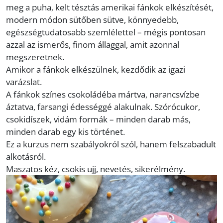
meg a puha, kelt tésztás amerikai fánkok elkészítését,
modern módon sütőben sütve, könnyedebb,
egészségtudatosabb szemlélettel – mégis pontosan
azzal az ismerős, finom állaggal, amit azonnal
megszeretnek.
Amikor a fánkok elkészülnek, kezdődik az igazi
varázslat.
A fánkok színes csokoládéba mártva, narancsvízbe
áztatva, farsangi édességgé alakulnak. Szórócukor,
csokidíszek, vidám formák – minden darab más,
minden darab egy kis történet.
Ez a kurzus nem szabályokról szól, hanem felszabadult
alkotásról.
Maszatos kéz, csokis ujj, nevetés, sikerélmény.