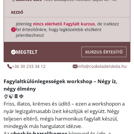
KEZDŐ
Jelenleg
nincs elérhető Fagylalt kurzus
, de iratkozz
fel értesítőnkre, hogy legközelebb elsőként
jelentkezhess!
MEGTELT
KURZUS ÉRTESÍTŐ
+36 30 233 34 12
info@csokoladeiskola.hu
Fagylaltkülönlegességek workshop – Négy íz,
négy élmény
🍨🍃🍫🍓
Friss, illatos, krémes és üdítő – ezen a workshopon a
nyár legizgalmasabb ízeit készítjük el együtt. Négy
teljesen eltérő, mégis harmonikus fagylalt készül,
mindegyik más hangulatot idézve.
Az
uborkás-bazsalikomos
könnyed és üde, a