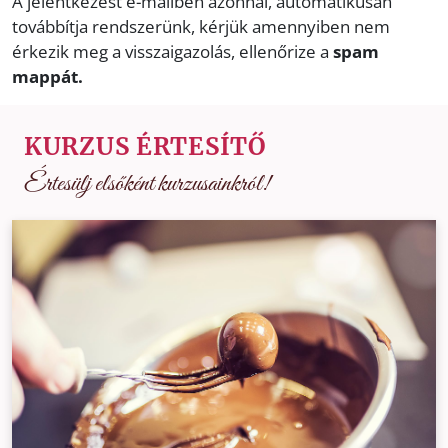
A jelentkezést e-mailben azonnal, automatikusan
továbbítja rendszerünk, kérjük amennyiben nem
érkezik meg a visszaigazolás, ellenőrize a
spam
mappát.
KURZUS ÉRTESÍTŐ
Értesülj elsőként kurzusainkról!