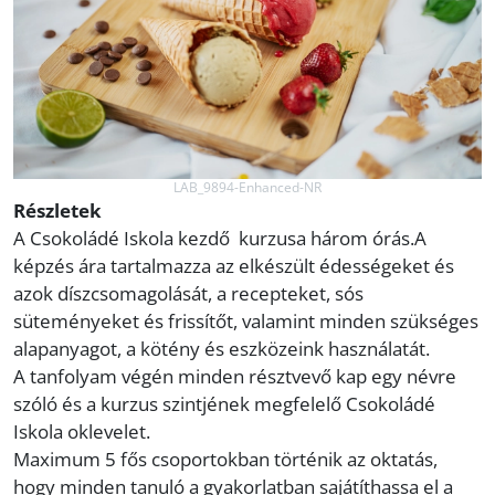
LAB_9894-Enhanced-NR
Részletek
A Csokoládé Iskola kezdő kurzusa három órás.A
képzés ára tartalmazza az elkészült édességeket és
azok díszcsomagolását, a recepteket, sós
süteményeket és frissítőt, valamint minden szükséges
alapanyagot, a kötény és eszközeink használatát.
A tanfolyam végén minden résztvevő kap egy névre
szóló és a kurzus szintjének megfelelő Csokoládé
Iskola oklevelet.
Maximum 5 fős csoportokban történik az oktatás,
hogy minden tanuló a gyakorlatban sajátíthassa el a