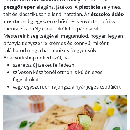
pezsgős eper
elegáns, játékos. A
pisztácia
selymes,
telt és klasszikusan ellenállhatatlan. Az
étcsokoládés-
menta
pedig egyszerre hűsít és kényeztet, a friss
menta és a mély csoki tökéletes párosával.
Mestereink segítségével, megtanulod, hogyan legyen
a fagylalt egyszerre krémes és könnyű, miként
találhatod meg a harmonikus ízegyensúlyt.
Ez a workshop neked szól, ha
szeretsz új ízeket felfedezni
szívesen készítenél otthon is különleges
fagylaltokat
vagy egyszerűen rajongsz a nyár jeges csodáiért