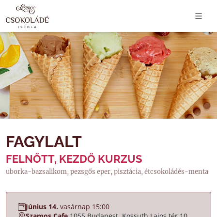
FAGYLALT
FELNŐTT, KEZDŐ KURZUS
uborka-bazsalikom, pezsgős eper, pisztácia, étcsokoládés-menta
Június 14.
vasárnap 15:00
Szamos Cafe
1055 Budapest, Kossuth Lajos tér 10.