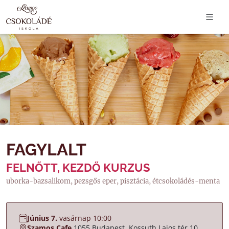
FAGYLALT
FELNŐTT, KEZDŐ KURZUS
uborka-bazsalikom, pezsgős eper, pisztácia, étcsokoládés-menta
Június 7.
vasárnap 10:00
Szamos Cafe
1055 Budapest, Kossuth Lajos tér 10.