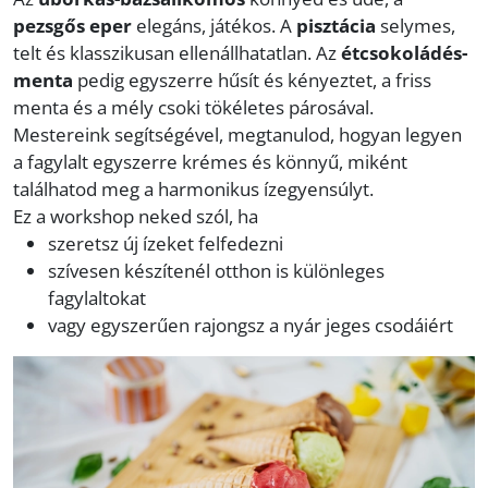
pezsgős eper
elegáns, játékos. A
pisztácia
selymes,
telt és klasszikusan ellenállhatatlan. Az
étcsokoládés-
menta
pedig egyszerre hűsít és kényeztet, a friss
menta és a mély csoki tökéletes párosával.
Mestereink segítségével, megtanulod, hogyan legyen
a fagylalt egyszerre krémes és könnyű, miként
találhatod meg a harmonikus ízegyensúlyt.
Ez a workshop neked szól, ha
szeretsz új ízeket felfedezni
szívesen készítenél otthon is különleges
fagylaltokat
vagy egyszerűen rajongsz a nyár jeges csodáiért