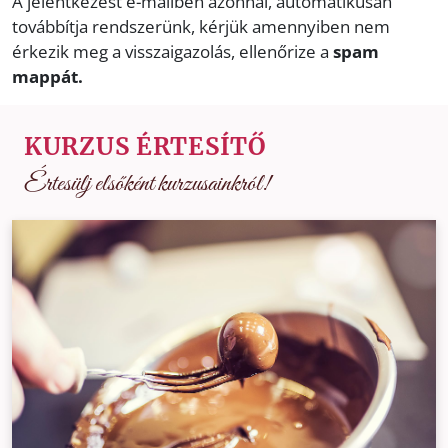
A jelentkezést e-mailben azonnal, automatikusan
továbbítja rendszerünk, kérjük amennyiben nem
érkezik meg a visszaigazolás, ellenőrize a
spam
mappát.
KURZUS ÉRTESÍTŐ
Értesülj elsőként kurzusainkról!